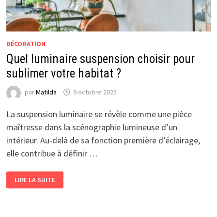
DÉCORATION
Quel luminaire suspension choisir pour
sublimer votre habitat ?
par
Matilda
9 octobre 2025
La suspension luminaire se révèle comme une pièce
maîtresse dans la scénographie lumineuse d’un
intérieur. Au-delà de sa fonction première d’éclairage,
elle contribue à définir …
QUEL
LIRE LA SUITE
LUMINAIRE
SUSPENSION
CHOISIR
POUR
SUBLIMER
VOTRE