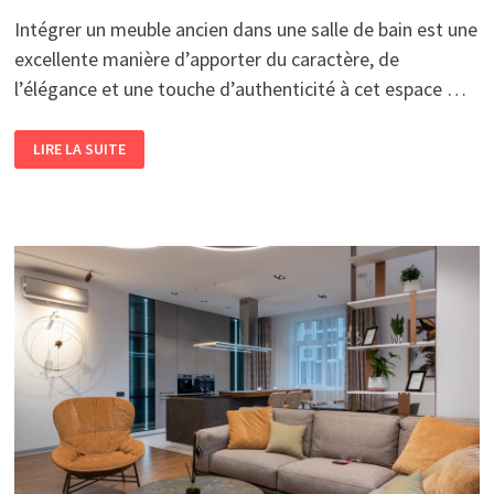
Intégrer un meuble ancien dans une salle de bain est une
excellente manière d’apporter du caractère, de
l’élégance et une touche d’authenticité à cet espace …
GUIDE
LIRE LA SUITE
POUR
SÉLECTIONNER
UN
MEUBLE
ANCIEN
ET
CRÉER
UNE
SALLE
DE
BAIN
AU
CHARME
AUTHENTIQUE