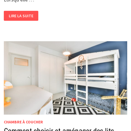
RÉNOVATION
LIRE LA SUITE
DE
MAISON
LANDAISE
:
CONSEILS
POUR
RÉUSSIR
VOTRE
PROJET
CHAMBRE À COUCHER