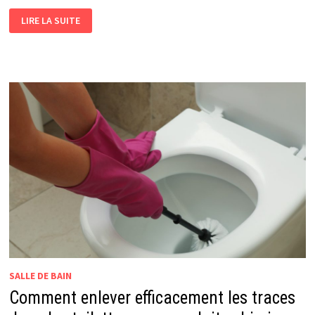
MODÈLE
LIRE LA SUITE
PORTE
EN
BOIS
:
COMMENT
CHOISIR
LE
STYLE
IDÉAL
POUR
VOTRE
INTÉRIEUR
SALLE DE BAIN
Comment enlever efficacement les traces