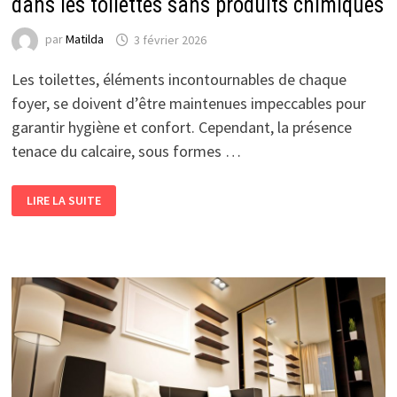
dans les toilettes sans produits chimiques
par
Matilda
3 février 2026
Les toilettes, éléments incontournables de chaque
foyer, se doivent d’être maintenues impeccables pour
garantir hygiène et confort. Cependant, la présence
tenace du calcaire, sous formes …
COMMENT
LIRE LA SUITE
ENLEVER
EFFICACEMENT
LES
TRACES
DANS
LES
TOILETTES
SANS
PRODUITS
CHIMIQUES