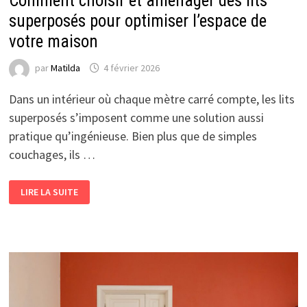
Comment choisir et aménager des lits
superposés pour optimiser l’espace de
votre maison
par
Matilda
4 février 2026
Dans un intérieur où chaque mètre carré compte, les lits
superposés s’imposent comme une solution aussi
pratique qu’ingénieuse. Bien plus que de simples
couchages, ils …
COMMENT
LIRE LA SUITE
CHOISIR
ET
AMÉNAGER
DES
LITS
SUPERPOSÉS
POUR
OPTIMISER
L’ESPACE
DE
VOTRE
MAISON