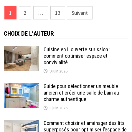
HABITAT
?
Pagination
1
2
…
13
Suivant
des
publications
CHOIX DE L’AUTEUR
Cuisine en L ouverte sur salon :
comment optimiser espace et
convivialité
9 juin 2026
Guide pour sélectionner un meuble
ancien et créer une salle de bain au
charme authentique
8 juin 2026
Comment choisir et aménager des lits
superposés pour optimiser l’espace de