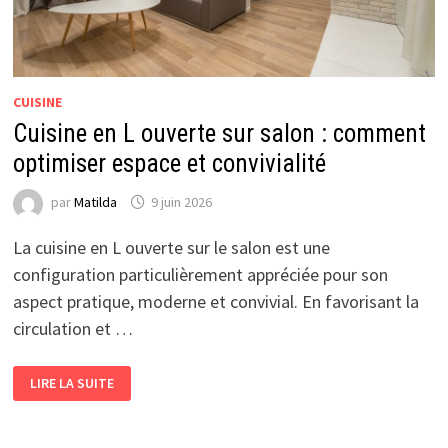
CUISINE
Cuisine en L ouverte sur salon : comment
optimiser espace et convivialité
par
Matilda
9 juin 2026
La cuisine en L ouverte sur le salon est une
configuration particulièrement appréciée pour son
aspect pratique, moderne et convivial. En favorisant la
circulation et …
CUISINE
LIRE LA SUITE
EN
L
OUVERTE
SUR
SALON