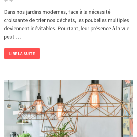
Dans nos jardins modernes, face à la nécessité
croissante de trier nos déchets, les poubelles multiples
deviennent inévitables. Pourtant, leur présence à la vue
peut …
GUIDE
LIRE LA SUITE
PRATIQUE
POUR
RÉALISER
UN
ABRI
EXTÉRIEUR
POUR
VOS
POUBELLES
EN
TOUTE
SIMPLICITÉ