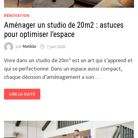
RÉNOVATION
Aménager un studio de 20m2 : astuces
pour optimiser l’espace
par
Matilda
7 juin 2026
Vivre dans un studio de 20m² est un art qui s’apprend et
qui se perfectionne. Dans un espace aussi compact,
chaque décision d’aménagement a son …
AMÉNAGER
LIRE LA SUITE
UN
STUDIO
DE
20M2
:
ASTUCES
POUR
OPTIMISER
L’ESPACE