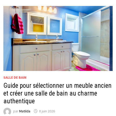
:
COMMENT
OPTIMISER
ESPACE
ET
CONVIVIALITÉ
SALLE DE BAIN
Guide pour sélectionner un meuble ancien
et créer une salle de bain au charme
authentique
par
Matilda
8 juin 2026