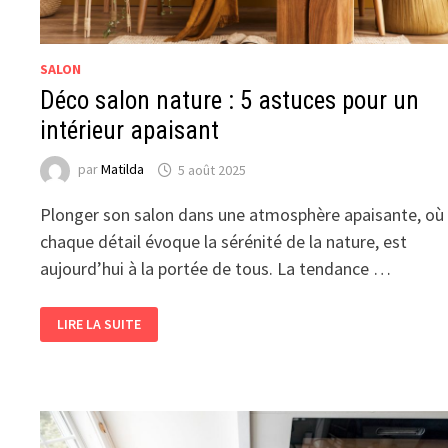
SALON
Déco salon nature : 5 astuces pour un
intérieur apaisant
par
Matilda
5 août 2025
Plonger son salon dans une atmosphère apaisante, où
chaque détail évoque la sérénité de la nature, est
aujourd’hui à la portée de tous. La tendance …
DÉCO
LIRE LA SUITE
SALON
NATURE
:
5
ASTUCES
POUR
UN
INTÉRIEUR
APAISANT