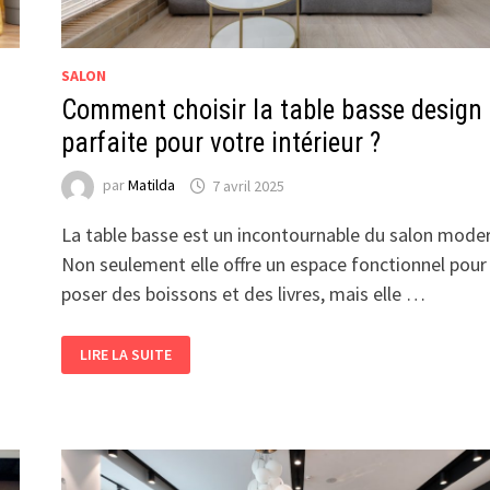
SALON
Comment choisir la table basse design
parfaite pour votre intérieur ?
par
Matilda
7 avril 2025
La table basse est un incontournable du salon mode
Non seulement elle offre un espace fonctionnel pour
poser des boissons et des livres, mais elle …
COMMENT
LIRE LA SUITE
CHOISIR
LA
TABLE
BASSE
DESIGN
PARFAITE
POUR
VOTRE
INTÉRIEUR