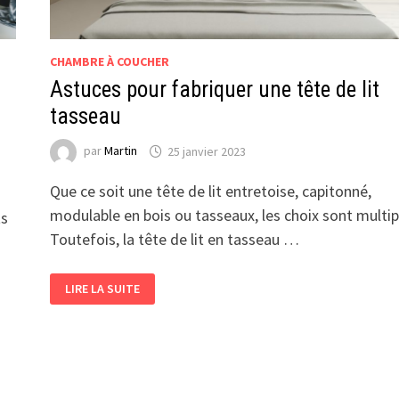
CHAMBRE À COUCHER
Astuces pour fabriquer une tête de lit
tasseau
par
Martin
25 janvier 2023
Que ce soit une tête de lit entretoise, capitonné,
modulable en bois ou tasseaux, les choix sont multip
ts
Toutefois, la tête de lit en tasseau …
ASTUCES
LIRE LA SUITE
POUR
FABRIQUER
UNE
TÊTE
DE
LIT
TASSEAU