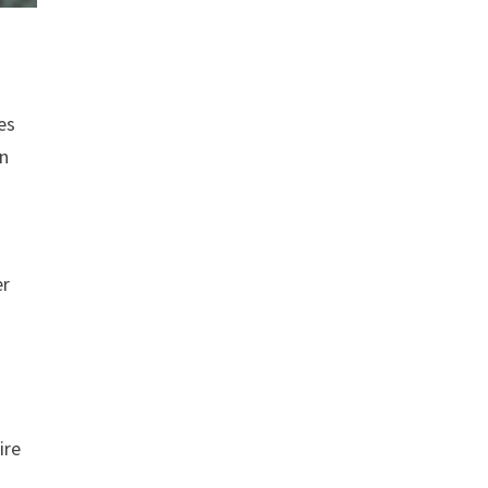
es
on
er
ire